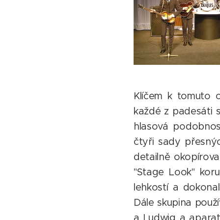
Klíčem k tomuto 
každé z padesáti s
hlasová podobnost
čtyři sady přesnýc
detailně okopírova
"Stage Look" koru
lehkostí a dokona
Dále skupina použí
a Ludwig a aparat