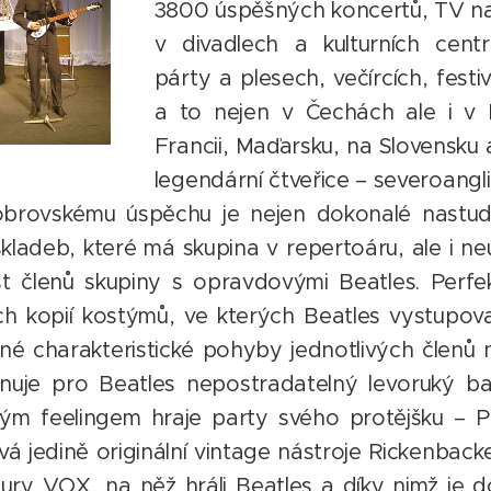
3800 úspěšných koncertů, TV na
v divadlech a kulturních cent
párty a plesech, večírcích, festi
a to nejen v Čechách ale i v 
Francii, Maďarsku, na Slovensku 
legendární čtveřice – severoangl
obrovskému úspěchu je nejen dokonalé nastud
kladeb, které má skupina v repertoáru, ale i neu
 členů skupiny s opravdovými Beatles. Perfek
h kopií kostýmů, ve kterých Beatles vystupova
né charakteristické pohyby jednotlivých členů
nuje pro Beatles nepostradatelný levoruký bas
lým feelingem hraje party svého protějšku – 
vá jedině originální vintage nástroje Rickenback
ury VOX, na něž hráli Beatles a díky nimž je 