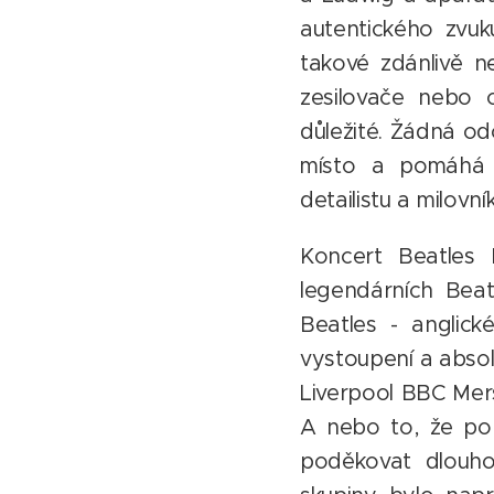
autentického zvuk
takové zdánlivě n
zesilovače nebo 
důležité. Žádná od
místo a pomáhá u
detailistu a milovní
Koncert Beatles 
legendárních Beat
Beatles - anglic
vystoupení a absol
Liverpool BBC Mer
A nebo to, že po 
poděkovat dlouhol