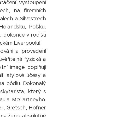
táčení, vystoupení
rech, na firemních
valech a Silvestrech
Holandsku, Polsku,
a dokonce v rodišti
ickém Liverpoolu!
ování a provedení
věřitelná fyzická a
tní image doplňují
li, stylové účesy a
 na pódiu. Dokonalý
kytarista, který s
Paula McCartneyho.
er, Gretsch, Hofner
dosaženo absolutně