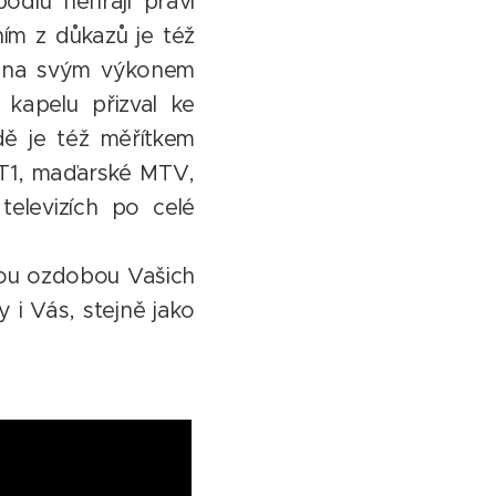
ódiu nehrají praví
ním z důkazů je též
upina svým výkonem
 kapelu přizval ke
dě je též měřítkem
ČT1, maďarské MTV,
elevizích po celé
ovou ozdobou Vašich
y i Vás, stejně jako