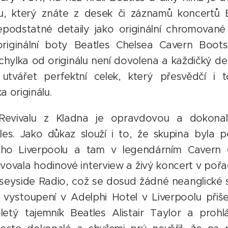
u, který znáte z desek či záznamů koncertů 
epodstatné detaily jako originální chromova
originální boty Beatles Chelsea Cavern Boots
chylka od originálu není dovolena a každičký det
tvářet perfektní celek, který přesvědčí i to
ka originálu.
Revivalu z Kladna je opravdovou a dokonal
les. Jako důkaz slouží i to, že skupina byla 
kého Liverpoolu a tam v legendárním Cavern C
vovala hodinové interview a živý koncert v po
seyside Radio, což se dosud žádné neanglické s
vystoupení v Adelphi Hotel v Liverpoolu přiš
etý tajemník Beatles Alistair Taylor a prohlá