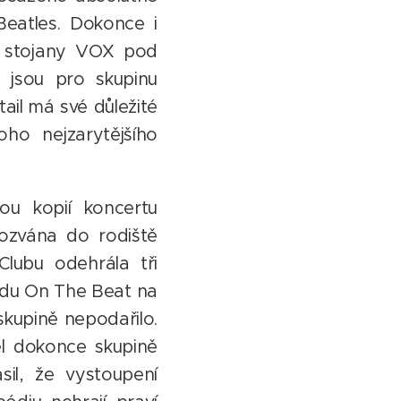
Beatles. Dokonce i
né stojany VOX pod
 jsou pro skupinu
ail má své důležité
ho nejzarytějšího
ou kopií koncertu
pozvána do rodiště
lubu odehrála tři
řadu On The Beat na
kupině nepodařilo.
el dokonce skupině
sil, že vystoupení