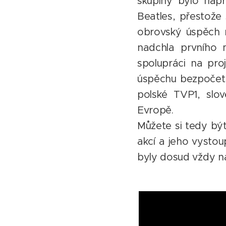
skupiny bylo napr
Beatles, přestože 
obrovský úspěch n
nadchla prvního m
spolupráci na pro
úspěchu bezpočet 
polské TVP1, slo
Evropě.
Můžete si tedy být
akcí a jeho vystoup
byly dosud vždy na