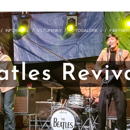
INFORMACE
VSTUPENKY
FOTOGALERIE
PARTNEŘI
atles Reviv