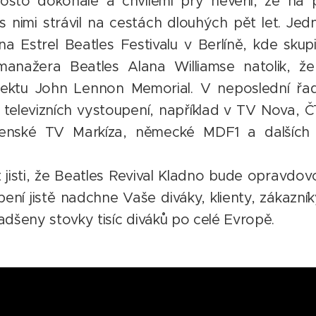
osto dokonalé a chvílemi prý nevěřil, že na p
s nimi strávil na cestách dlouhých pět let. Jed
a Estrel Beatles Festivalu v Berlíně, kde sk
anažera Beatles Alana Williamse natolik, že
jektu John Lennon Memorial. V neposlední řa
televizních vystoupení, například v TV Nova, 
venské TV Markíza, německé MDF1 a dalších t
 jisti, že Beatles Revival Kladno bude opravd
ení jistě nadchne Vaše diváky, klienty, zákazník
dšeny stovky tisíc diváků po celé Evropě.