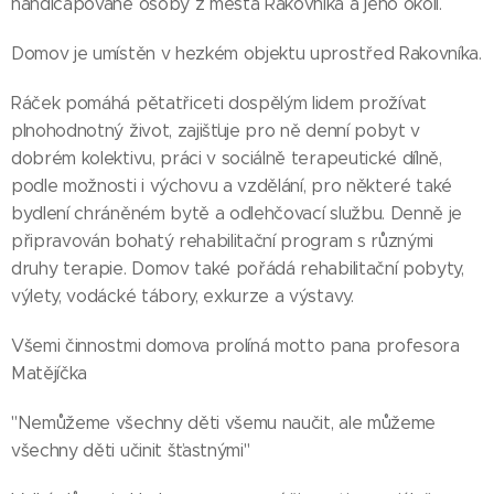
handicapované osoby z města Rakovníka a jeho okolí.
Domov je umístěn v hezkém objektu uprostřed Rakovníka.
Ráček pomáhá pětatřiceti dospělým lidem prožívat
plnohodnotný život, zajišťuje pro ně denní pobyt v
dobrém kolektivu, práci v sociálně terapeutické dílně,
podle možnosti i výchovu a vzdělání, pro některé také
bydlení chráněném bytě a odlehčovací službu. Denně je
připravován bohatý rehabilitační program s různými
druhy terapie. Domov také pořádá rehabilitační pobyty,
výlety, vodácké tábory, exkurze a výstavy.
Všemi činnostmi domova prolíná motto pana profesora
Matějíčka
"Nemůžeme všechny děti všemu naučit, ale můžeme
všechny děti učinit šťastnými"