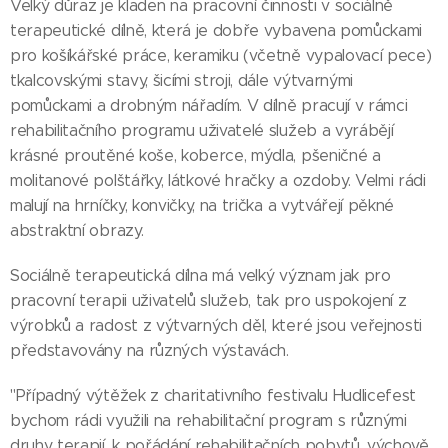
Velký důraz je kladen na pracovní činnosti v sociálně
terapeutické dílně, která je dobře vybavena pomůckami
pro košíkářské práce, keramiku (včetně vypalovací pece)
tkalcovskými stavy, šicími stroji, dále výtvarnými
pomůckami a drobným nářadím. V dílně pracují v rámci
rehabilitačního programu uživatelé služeb a vyrábějí
krásné proutěné koše, koberce, mýdla, pšeničné a
molitanové polštářky, látkové hračky a ozdoby. Velmi rádi
malují na hrníčky, konvičky, na trička a vytvářejí pěkné
abstraktní obrazy.
Sociálně terapeutická dílna má velký význam jak pro
pracovní terapii uživatelů služeb, tak pro uspokojení z
výrobků a radost z výtvarných děl, které jsou veřejnosti
představovány na různých výstavách.
"Případný výtěžek z charitativního festivalu Hudlicefest
bychom rádi využili na rehabilitační program s různými
druhy terapií, k pořádání rehabilitačních pobytů, výchově