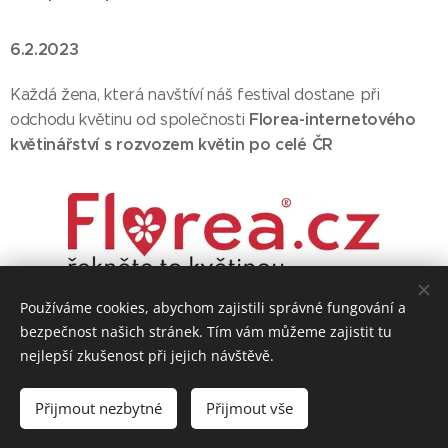
6.2.2023
Každá žena, která navštíví náš festival dostane při
Florea-internetového
odchodu květinu od společnosti
květinářství s rozvozem květin po celé ČR
Používáme cookies, abychom zajistili správné fungování a
bezpečnost našich stránek. Tím vám můžeme zajistit tu
© 2025 HudliceFest / Při výrobě těchto stránek nebyly zlomeny
nejlepší zkušenost při jejich návštěvě.
žádné paličky.
Mediální Partner HudliceFestu je
Relax Radio
Přijmout nezbytné
Přijmout vše
Cookies