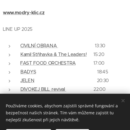
www.modry-klic.cz
LINE UP 2025
CIVILNÍ OBRANA
13:30
Kamil Střihavka & The Leaders!
15:20
FAST FOOD ORCHESTRA
17:00
BADYS
18:45
JELEN
20:30
DIVOKEJ BILL revival
22:00
Používáme cookies, abychom zajistili správné fungování a
bezpečnost našich stránek. Tím vám můžeme zajistit tu
© 2025 HudliceFest / Při výrobě těchto stránek nebyly zlomeny
nejlepší zkušenost při jejich návštěvě.
žádné paličky.