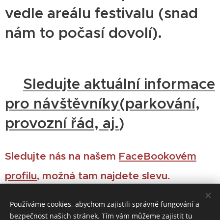
vedle areálu festivalu (snad
nám to počasí dovolí).
‼️
Sledujte aktuální informace
pro návštěvníky(parkování,
provozní řád, aj.
)
Sledujte nás na našem
FaceBookovém
profilu
, možná tam najdete slevu.
Používáme cookies, abychom zajistili správné fungování a
bezpečnost našich stránek. Tím vám můžeme zajistit tu