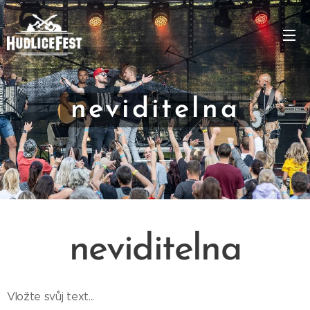
neviditelna
neviditelna
Vložte svůj text...