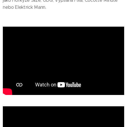
jako Horkýže Slíže, UDG, Vypsaná Fixa, Cocotte Minute
nebo Elektrick Mann.