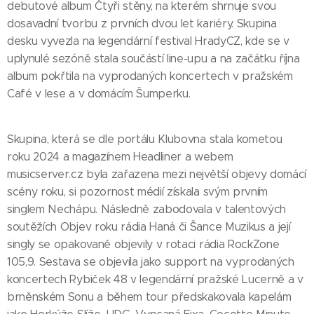
debutové album Čtyři stěny, na kterém shrnuje svou
dosavadní tvorbu z prvních dvou let kariéry. Skupina
desku vyvezla na legendární festival HradyCZ, kde se v
uplynulé sezóně stala součástí line-upu a na začátku října
album pokřtila na vyprodaných koncertech v pražském
Café v lese a v domácím Šumperku.
Skupina, která se dle portálu Klubovna stala kometou
roku 2024 a magazínem Headliner a webem
musicserver.cz byla zařazena mezi největší objevy domácí
scény roku, si pozornost médií získala svým prvním
singlem Nechápu. Následně zabodovala v talentových
soutěžích Objev roku rádia Haná či Šance Muzikus a její
singly se opakovaně objevily v rotaci rádia RockZone
105,9. Sestava se objevila jako support na vyprodaných
koncertech Rybiček 48 v legendární pražské Lucerně a v
brněnském Sonu a během tour předskakovala kapelám