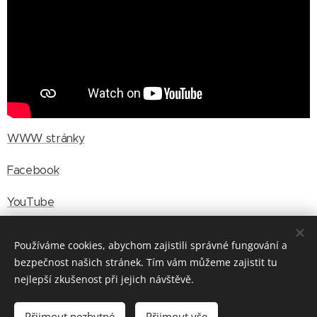
WWW stránky
Facebook
YouTube
Používáme cookies, abychom zajistili správné fungování a
bezpečnost našich stránek. Tím vám můžeme zajistit tu
© 2025 HudliceFest / Při výrobě těchto stránek nebyly zlomeny
nejlepší zkušenost při jejich návštěvě.
žádné paličky.
Mediální Partner HudliceFestu je
Relax Radio
Přijmout nezbytné
Přijmout vše