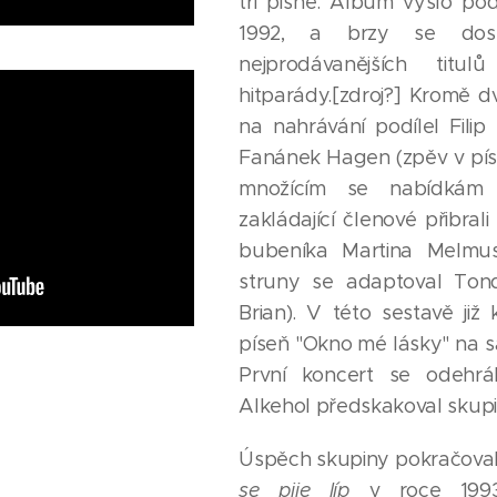
tři písně. Album vyšlo p
1992, a brzy se dost
nejprodávanějších titu
hitparády.[zdroj?] Kromě 
na nahrávání podílel Fili
Fanánek Hagen (zpěv v písni
množícím se nabídkám 
zakládající členové přibra
bubeníka Martina Melmus
struny se adaptoval Ton
Brian). V této sestavě již
píseň "Okno mé lásky" na sam
První koncert se odehrá
Alkehol předskakoval skup
Úspěch skupiny pokračova
se pije líp
v roce 1993,