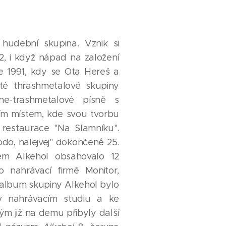
hudební skupina. Vznik si
92, i když nápad na založení
oce 1991, kdy se Ota Hereš a
sté thrashmetalové skupiny
 ne-trashmetalové písně s
ím místem, kde svou tvorbu
á restaurace "Na Slamníku".
o, nalejvej" dokončené 25.
em Alkehol obsahovalo 12
 nahrávací firmě Monitor,
í album skupiny Alkehol bylo
 nahrávacím studiu a ke
m již na demu přibyly další