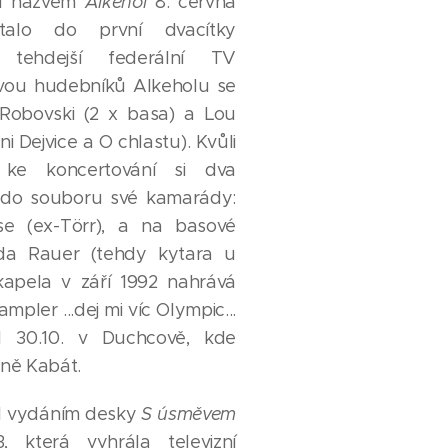
od názvem
Alkehol
8. června
alo do první dvacítky
lů tehdejší federální TV
dvou hudebníků Alkeholu se
p Robovski (2 x basa) a Lou
 Dejvice a O chlastu). Kvůli
ke koncertování si dva
li do souboru své kamarády:
e (ex-Törr), a na basové
da Rauer (tehdy kytara u
 kapela v září 1992 nahrává
pler ...dej mi víc Olympic...
l 30.10. v Duchcově, kde
ině Kabát.
l vydáním desky
S úsměvem
 která vyhrála televizní