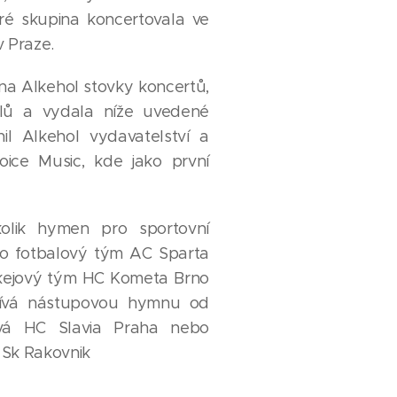
eré skupina koncertovala ve
 Praze.
na Alkehol stovky koncertů,
valů a vydala níže uvedené
l Alkehol vydavatelství a
oice Music, kde jako první
olik hymen pro sportovní
ro fotbalový tým AC Sparta
okejový tým HC Kometa Brno
ívá nástupovou hymnu od
ová HC Slavia Praha nebo
 Sk Rakovnik