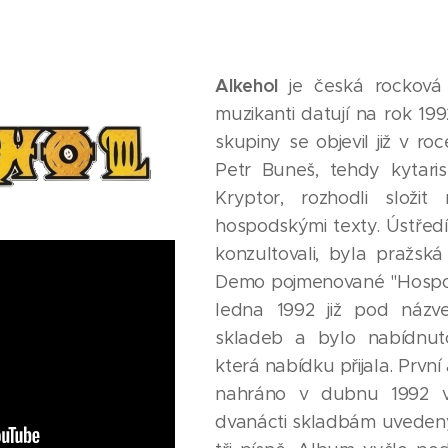
Alkehol
je česká rocková 
muzikanti datují na rok 19
skupiny se objevil již v r
Petr Buneš, tehdy kytari
Kryptor, rozhodli složit
hospodskými texty. Ústřed
konzultovali, byla pražsk
Demo pojmenované "Hospod
ledna 1992 již pod názv
skladeb a bylo nabídnuto
která nabídku přijala. Prvn
nahráno v dubnu 1992 v
dvanácti skladbám uvedený