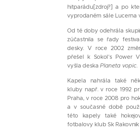
hitparádu[zdroj?] a po kt
vyprodaném sále Lucerna v
Od té doby odehrála skupi
zúčastnila se řady festi
desky. V roce 2002 změni
přešel k Sokol's Power V
vyšla deska
Planeta vopic
.
Kapela nahrála také něk
kluby např. v roce 1992 p
Praha, v roce 2008 pro h
a v současné době použ
této kapely také hokej
fotbalovy klub Sk Rakovnik